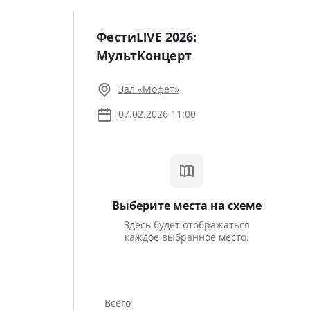
ата
Регистрация |
Войти
ФестиL!VE 2026:
МультКонцерт
Зал «Мофет»
07.02.2026 11:00
Выберите места на схеме
#1
Здесь будет отображаться
каждое выбранное место.
 КОДА
Всего