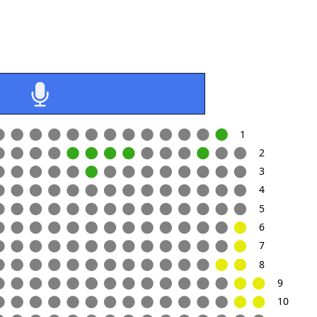
Выберите места на схеме
Далее
1
2
3
4
аунт
5
Шаг 
ите или заполните форму
6
7
8
9
Авторизация
Регистрация
10