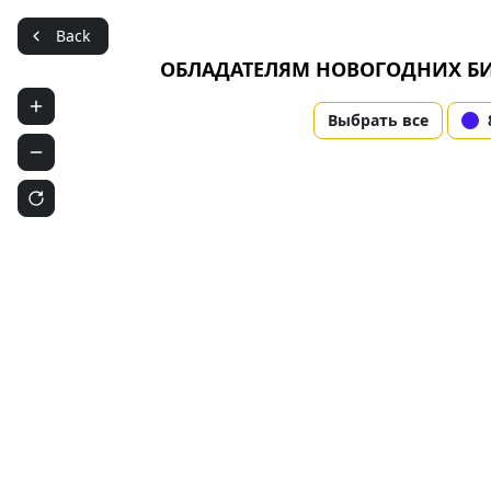
Back
Ru
Города
ОБЛАДАТЕЛЯМ НОВОГОДНИХ БИЛ
Выбрать все
ФестиL
Зал «Мофе
Выб
Испо
ОБЛА