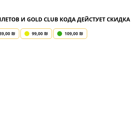
Д
ЕТОВ И GOLD CLUB КОДА ДЕЙСТУЕТ СКИДКА
89,00 ₪
99,00 ₪
109,00 ₪
!VE 2026: МультКонцерт
т»
07.02.2026 11:00
ерите места на схеме
Шаг 
льзуйте карту или введите количество прямо ниже
ДАТЕЛЯМ НОВОГОДНИХ БИЛЕТОВ И GOLD CLUB
ДЕЙСТУЕТ СКИДКА