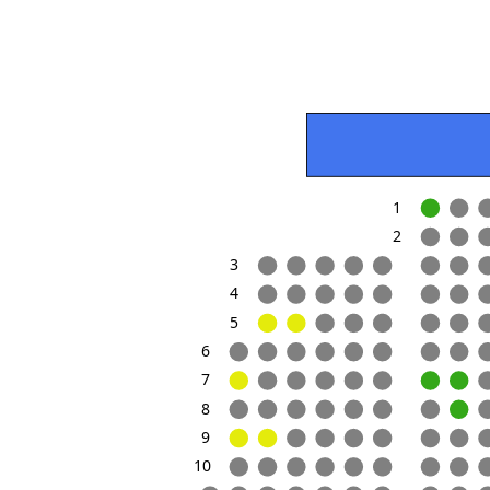
1
2
3
4
Акк
5
Войд
6
7
8
9
10