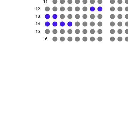
11
Опл
Имя *
12
Выбе
13
14
Я со
15
Телефон 
16
Все права пренадлежат ТЮЗ Шауля
Тиктинера