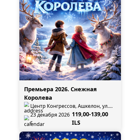
Премьера 2026. Снежная
Королева
Центр Конгрессов, Ашкелон, ул.
Бен Цви 12 , угол ул. Эли Коен
119,00-139,00
23 декабря 2026
г.
ILS