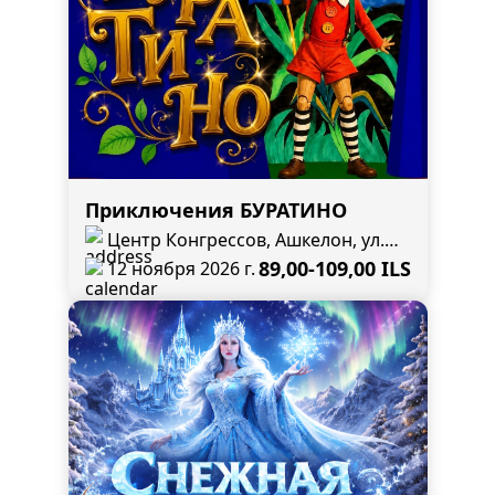
Приключения БУРАТИНО
Центр Конгрессов, Ашкелон, ул.
Бен Цви 12 , угол ул. Эли Коен
89,00-109,00 ILS
12 ноября 2026 г.