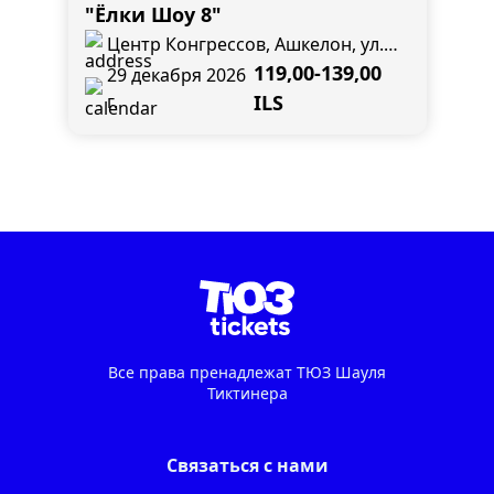
"Ёлки Шоу 8"
Центр Конгрессов, Ашкелон, ул.
Бен Цви 12 , угол ул. Эли Коен
119,00-139,00
29 декабря 2026
г.
ILS
Все права пренадлежат ТЮЗ Шауля
Тиктинера
Связаться с нами