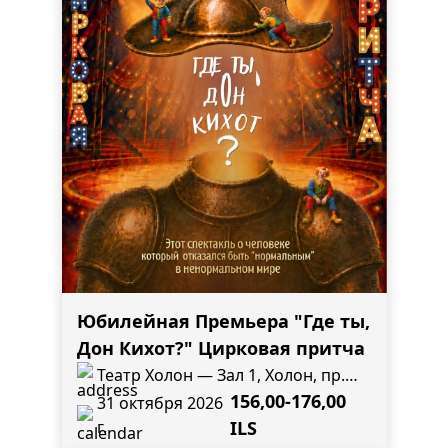
Юбилейная Премьера "Где ты,
Дон Кихот?" Цирковая притча
Театр Холон — Зал 1, Холон, пр.
Кугель, 11
156,00-176,00
31 октября 2026
г.
ILS