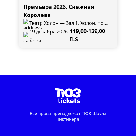
Премьера 2026. Снежная
Королева
Театр Холон — Зал 1, Холон, пр.
Кугель, 11
119,00-129,00
19 декабря 2026
г.
ILS
Все права пренадлежат ТЮЗ Шауля
Тиктинера