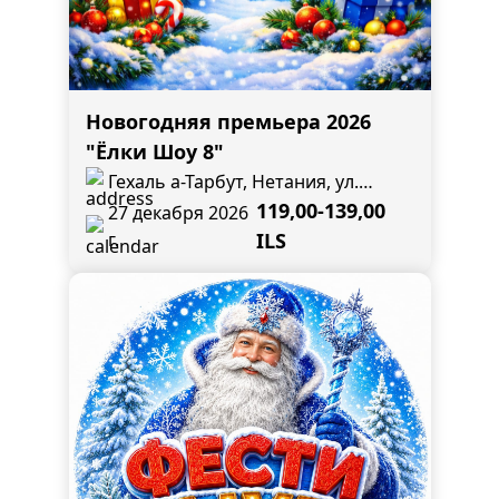
Новогодняя премьера 2026
"Ёлки Шоу 8"
Гехаль а-Тарбут, Нетания, ул.
Разиель, 4
119,00-139,00
27 декабря 2026
г.
ILS