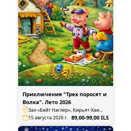
Приключения "Трех поросят и
Волка". Лето 2026
Зал «Бейт Наглер», Кирьят-Хаим,
ул. Бен Цви, 14
89,00-99,00 ILS
15 августа 2026 г.