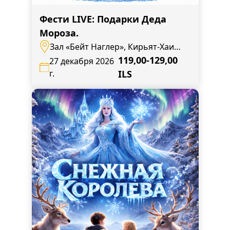
Фести LIVE: Подарки Деда
Мороза.
Зал «Бейт Наглер», Кирьят-Хаим,
ул. Бен Цви, 14
119,00-129,00
27 декабря 2026
г.
ILS