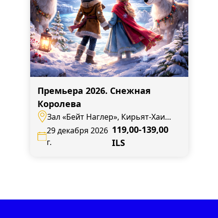
Премьера 2026. Снежная
Королева
Зал «Бейт Наглер», Кирьят-Хаим,
ул. Бен Цви, 14
119,00-139,00
29 декабря 2026
г.
ILS