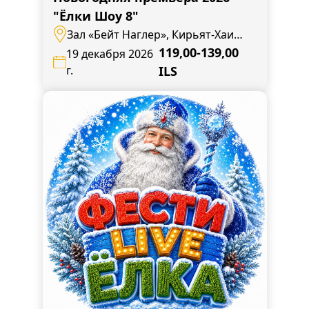
"Ёлки Шоу 8"
Зал «Бейт Наглер», Кирьят-Хаим,
ул. Бен Цви, 14
119,00-139,00
19 декабря 2026
г.
ILS