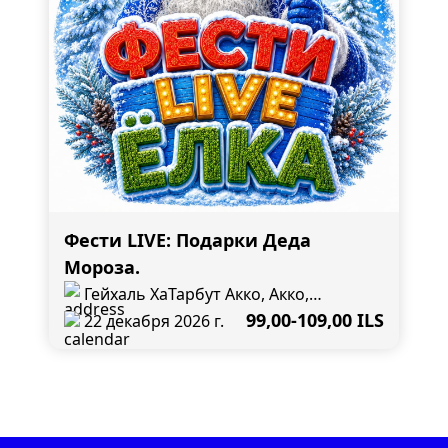
Фести LIVE: Подарки Деда
Мороза.
Гейхаль ХаТарбут Акко, Акко,
Гиборей Синай 24
99,00-109,00 ILS
22 декабря 2026 г.