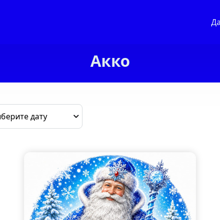
Д
Акко
берите дату