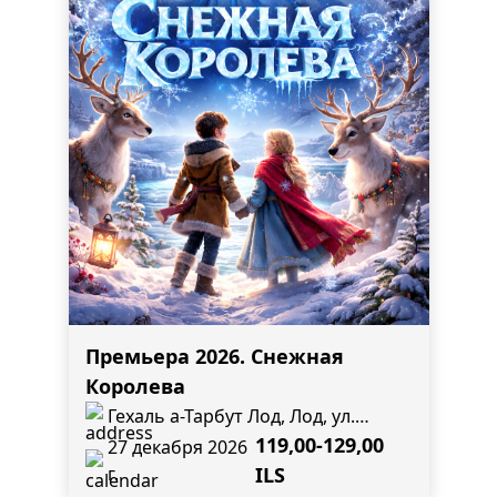
Премьера 2026. Снежная
Королева
Гехаль а-Тарбут Лод, Лод, ул.
Каплан, 2, угол ул. Гистадрут
119,00-129,00
27 декабря 2026
г.
ILS