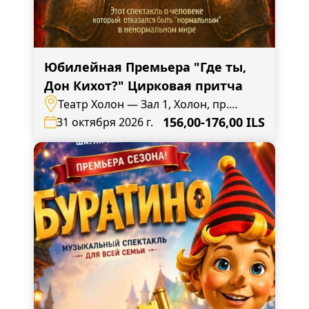
Юбилейная Премьера "Где ты,
Дон Кихот?" Цирковая притча
Театр Холон — Зал 1, Холон, пр.
Кугель, 11
156,00-176,00 ILS
31 октября 2026 г.