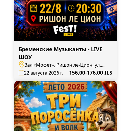
Бременские Музыканты - LIVE
ШОУ
Зал «Мофет», Ришон ле-Цион, ул.
Ротшильд, 62
156,00-176,00 ILS
22 августа 2026 г.