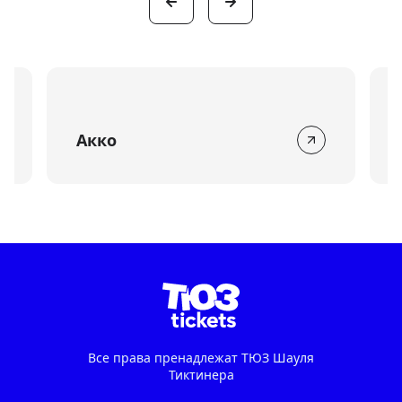
Акко
Все права пренадлежат ТЮЗ Шауля
Тиктинера