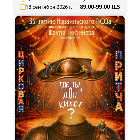
Малый зал, Беэр-Шева, пр. Ицхак
89,00-99,00 ILS
18 сентября 2026 г.
Регер, 41