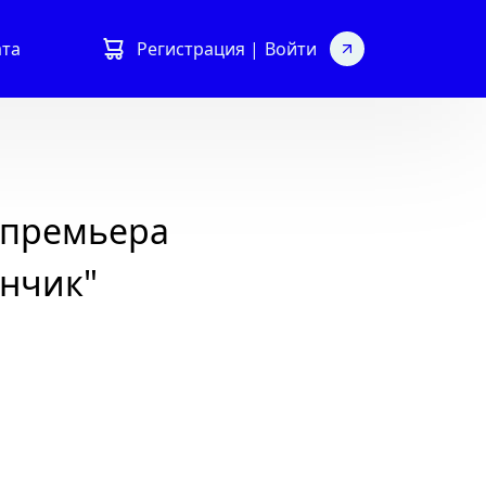
ата
Регистрация |
Войти
 премьера
унчик"