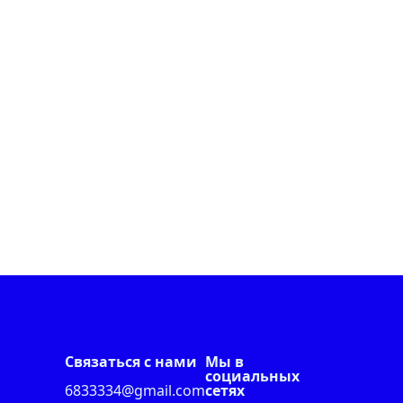
Связаться с нами
Мы в
социальных
6833334@gmail.com
сетях